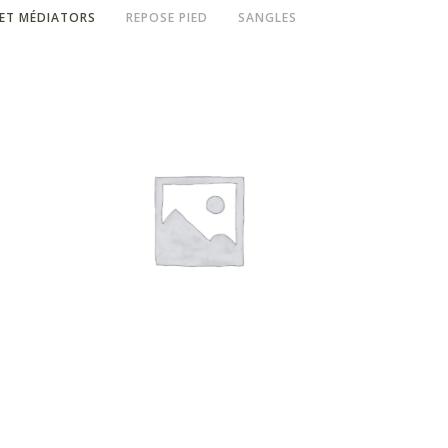
ET MÉDIATORS
REPOSE PIED
SANGLES
Onglets et médiators
Match
Onglet « Jim Dunlop »