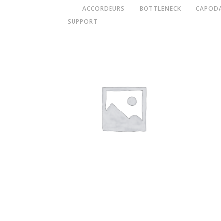
ACCORDEURS
BOTTLENECK
CAPOD
SUPPORT
Onglets et médiators
Kit de modelage et réparation
M
d’ongles « Savarez »