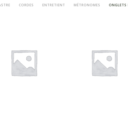
ASTRE
CORDES
ENTRETIENT
MÉTRONOMES
ONGLETS 
Onglets et médiators
Onglets et médiators
ediator « Jim Dunlop »
Mediator « Jim Dunlop » 
assortiment
pik